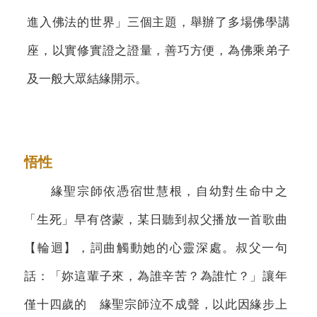
進入佛法的世界」三個主題，舉辦了多場佛學講
座，以實修實證之證量，善巧方便，為佛乘弟子
及一般大眾結緣開示。
悟性
緣聖宗師依憑宿世慧根，自幼對生命中之
「生死」早有啓蒙，某日聽到叔父播放一首歌曲
【輪迴】，詞曲觸動她的心靈深處。叔父一句
話：「妳這輩子來，為誰辛苦？為誰忙？」讓年
僅十四歲的 緣聖宗師泣不成聲，以此因緣步上