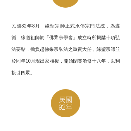
民國82年8月 緣聖宗師正式承傳宗門法統，為遵
循 緣道祖師於「佛乘宗學會」成立時所揭櫫十項弘
法要點，擔負起佛乘宗弘法之重責大任，緣聖宗師並
於同年10月現出家相後，開始閉關潛修十八年，以利
接引四眾。