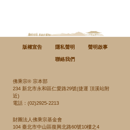
版權宣告
隱私聲明
聲明啟事
聯絡我們
佛乘宗® 宗本部
234 新北市永和區仁愛路29號(捷運 頂溪站附
近)
電話：
(02)2925-2213
財團法人佛乘宗基金會
104 臺北市中山區復興北路60號10樓之4