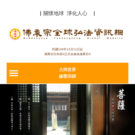
Jump to navigation
▏關懷地球 淨化人心 ▏
民國106年12月11日起
佛乘宗宗本部®正式名稱為佛乘宗®
大同世界
緣聖宗師