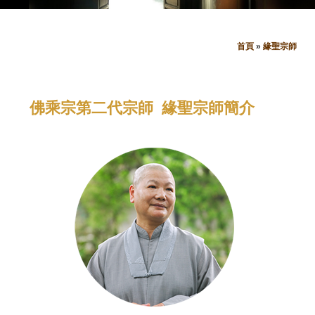
首頁
»
緣聖宗師
您
在
佛乘宗第二代宗師 緣聖宗師簡介
這
裡