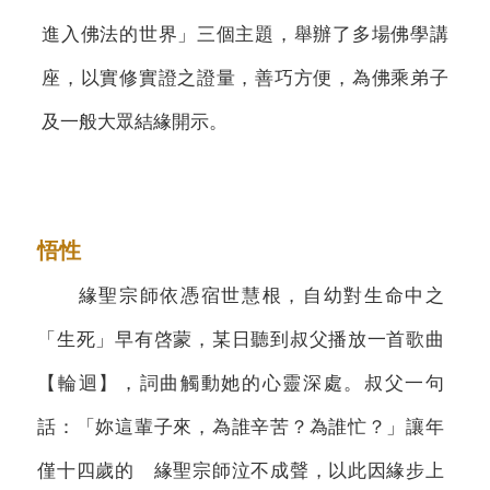
進入佛法的世界」三個主題，舉辦了多場佛學講
座，以實修實證之證量，善巧方便，為佛乘弟子
及一般大眾結緣開示。
悟性
緣聖宗師依憑宿世慧根，自幼對生命中之
「生死」早有啓蒙，某日聽到叔父播放一首歌曲
【輪迴】，詞曲觸動她的心靈深處。叔父一句
話：「妳這輩子來，為誰辛苦？為誰忙？」讓年
僅十四歲的 緣聖宗師泣不成聲，以此因緣步上