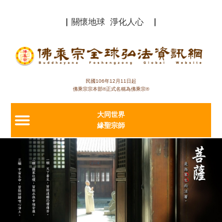
Jump to navigation
▏關懷地球 淨化人心 ▏
民國106年12月11日起
佛乘宗宗本部®正式名稱為佛乘宗®
大同世界
緣聖宗師