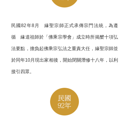
民國82年8月 緣聖宗師正式承傳宗門法統，為遵
循 緣道祖師於「佛乘宗學會」成立時所揭櫫十項弘
法要點，擔負起佛乘宗弘法之重責大任，緣聖宗師並
於同年10月現出家相後，開始閉關潛修十八年，以利
接引四眾。