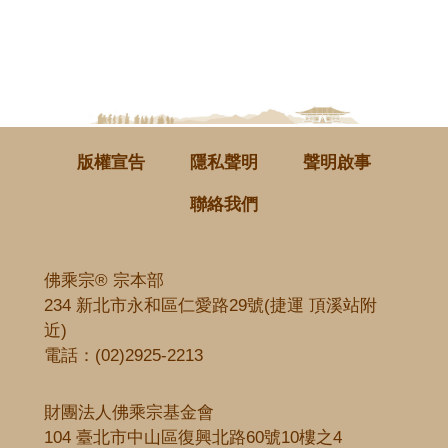
版權宣告
隱私聲明
聲明啟事
聯絡我們
佛乘宗® 宗本部
234 新北市永和區仁愛路29號(捷運 頂溪站附
近)
電話：
(02)2925-2213
財團法人佛乘宗基金會
104 臺北市中山區復興北路60號10樓之4