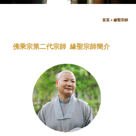
首頁
»
緣聖宗師
您
在
佛乘宗第二代宗師 緣聖宗師簡介
這
裡