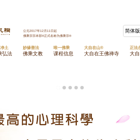
Jump to navigation
简体
公元2017年12月11日起
佛乘宗宗本部®正式名称为佛乘宗®
心净土
妙缘善法
唯一佛乘
大自在山®
正法
乘弘法
佛乘文教
课程信息
大自在王佛禅寺
大自