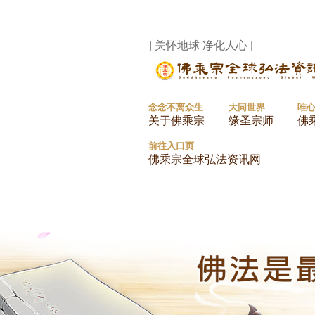
| 关怀地球 净化人心 |
念念不离众生
大同世界
唯
关于佛乘宗
缘圣宗师
佛
前往入口页
佛乘宗全球弘法资讯网