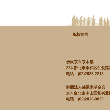
版权宣告
佛乘宗® 宗本部
234 新北市永和区仁爱路
电话：
(02)2925-2213
财团法人佛乘宗基金会
104 台北市中山区复兴北
电话：
(02)2828-9830