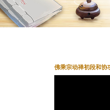
当
前
位
佛乘宗动禅初段和协
置