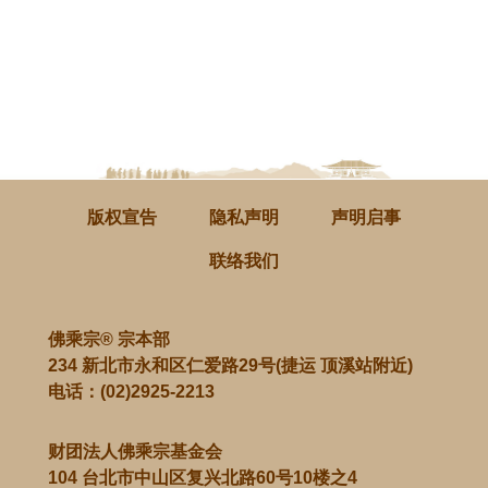
版权宣告
隐私声明
声明启事
联络我们
佛乘宗® 宗本部
234 新北市永和区仁爱路29号(捷运 顶溪站附近)
电话：
(02)2925-2213
财团法人佛乘宗基金会
104 台北市中山区复兴北路60号10楼之4