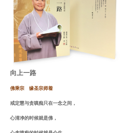
佛心无量
缘道祖师百年圣诞纪念故事集
心传经典
MP3下载
缘圣宗师恭颂系列
佛乘宗佛乐系列
向上一路
佛乘宗 缘圣宗师着
戒定慧与贪嗔痴只在一念之间，
心清净的时候就是佛，
心贪嗔痴的时候就是众生，