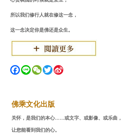
所以我们修行人就在修这一念，
这一念决定你是佛还是众生。
Fac
Lin
We
Twit
Sin
ebo
e
Cha
ter
a
ok
t
Wei
bo
佛乘文化出版
关怀，是我们的本心……或文字、或影像、或乐曲，
让您能看到我们的心。