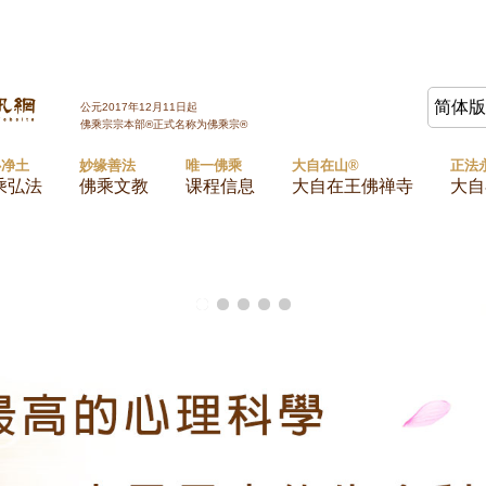
Jump to navigation
简体
公元2017年12月11日起
佛乘宗宗本部®正式名称为佛乘宗®
心净土
妙缘善法
唯一佛乘
大自在山®
正法
乘弘法
佛乘文教
课程信息
大自在王佛禅寺
大自