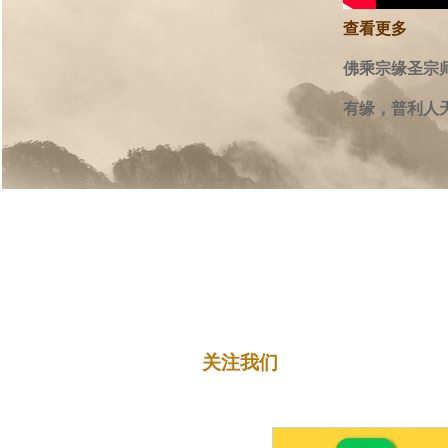
講
查看更多
abou
座】
佛乘宗缘圣宗
地
有缘，普利人
藏
菩
薩
本
願
經
关注我们
E001