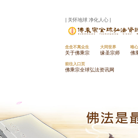
| 关怀地球 净化人心 |
念念不离众生
大同世界
唯
关于佛乘宗
缘圣宗师
佛
前往入口页
佛乘宗全球弘法资讯网