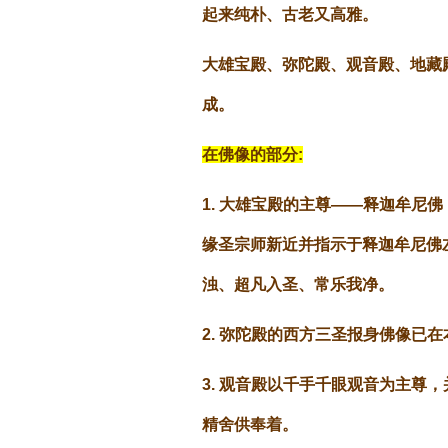
起来纯朴、古老又高雅。
大雄宝殿、弥陀殿、观音殿、地藏
成。
在佛像的部分:
1. 大雄宝殿的主尊——释迦牟
缘圣宗师新近并指示于释迦牟尼佛
浊、超凡入圣、常乐我净。
2. 弥陀殿的西方三圣报身佛像已
3. 观音殿以千手千眼观音为主
精舍供奉着。