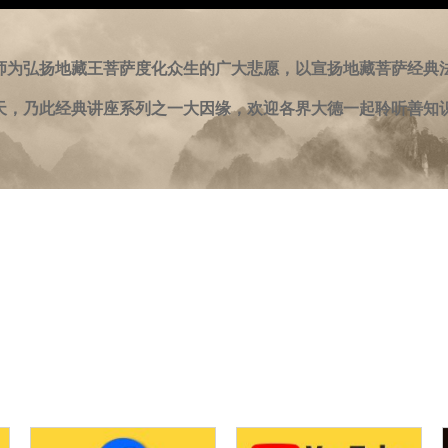
t
师为弘扬地藏王菩萨度化众生的广大悲愿，以宣扬地藏菩萨经典
天，乃此经典讲座系列之一大因缘，欢迎各界大德一起聆听善知