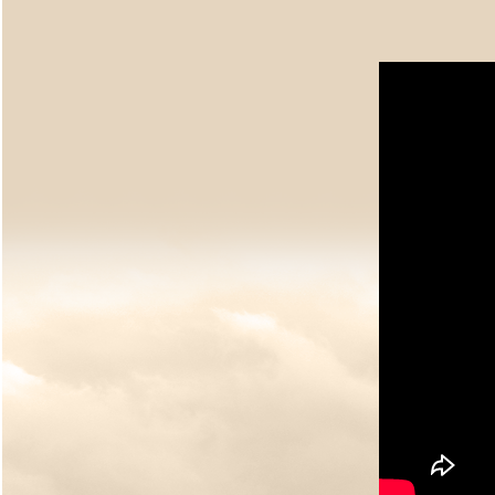
【佛
乘
宗
緣
聖
宗
師
經
典