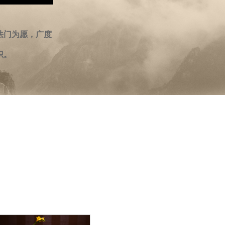
法门为愿，广度
识。