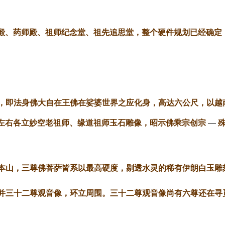
殿、药师殿、祖师纪念堂、祖先追思堂，整个硬件规划已经确定
尼佛，即法身佛大自在王佛在娑婆世界之应化身，高达六公尺，以
左右各立妙空老祖师、缘道祖师玉石雕像，昭示佛乘宗创宗
—
在本山，三尊佛菩萨皆系以最高硬度，剔透水灵的稀有伊朗白玉雕
尊，并三十二尊观音像，环立周围。三十二尊观音像尚有六尊还在