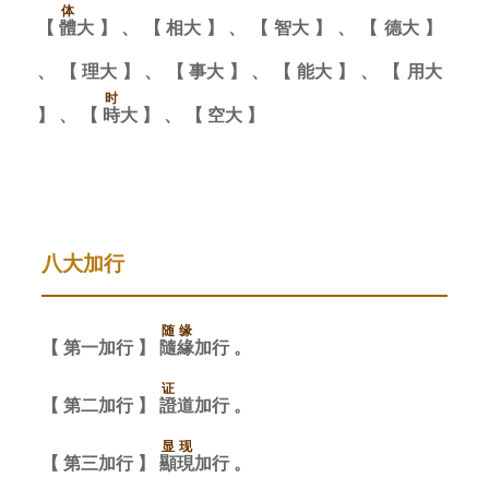
体
【
體
大
】
、
【
相
大
】
、
【
智
大
】
、
【
德
大
】
、
【
理
大
】
、
【
事
大
】
、
【
能
大
】
、
【
用
大
时
】
、
【
時
大
】
、
【
空
大
】
八大加行
随
缘
【
第
一
加
行
】
隨
緣
加
行
。
证
【
第
二
加
行
】
證
道
加
行
。
显
现
【
第
三
加
行
】
顯
現
加
行
。