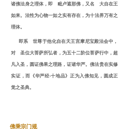
诸佛法身之理体，即 毗卢遮那佛，又名 大自在王
慈善志业
如来。法性为心物一如之实有存在，为十法界万有之
理体。
为地球祈福
超度祈福焰口法会
即系 世尊于他化自在天王宫摩尼宝殿法会中，
原住民奖学金活动
对 圣位大菩萨所弘者，为五十二阶位菩萨行中，超
捐款护持
凡入圣，圆证佛果之理路，证诸华严。
佛法贵在实修
实证，而《华严经‧十地品》正为入佛知见，圆成正
觉之圣典。
佛乘宗门规