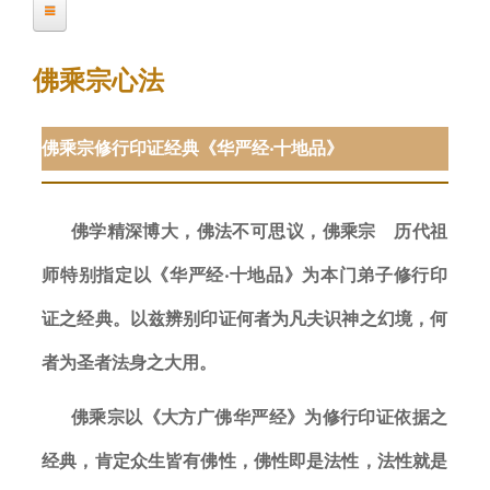
前
佛乘宗的历史
位
佛乘宗心法
置
创宗因缘和创宗背景
佛乘宗修行印证经典《华严经‧十地品》
历代祖师和 宗师
第一代祖师 妙空菩萨
第二代祖师 缘道菩萨
佛学精深博大，佛法不可思议，佛乘宗 历代祖
第二代宗师 缘圣宗师
师特别指定以《华严经‧十地品》为本门弟子修行印
证之经典。以兹辨别印证何者为凡夫识神之幻境，何
佛乘宗的法门
者为圣者法身之大用。
佛乘宗动禅
佛乘宗心法
佛乘宗以《大方广佛华严经
》
为修行印证依据之
经典，肯定众生皆有佛性，佛性即是法性，法性就是
弘法事业单位