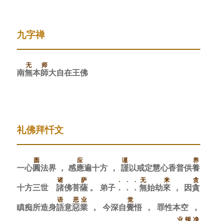
九字禅
无
师
南
無
本
師
大
自
在
王
佛
礼佛拜忏文
圆
应
谨
养
一
心
圓
法
界
，
感
應
遍
十
方
，
謹
以
戒
定
慧
心
香
普
供
養
诸
萨
．
．
．
无
来
贪
十
方
三
世
諸
佛
菩
薩
。
弟
子
．
．
．
無
始
劫
來
，
因
貪
语
恶
业
觉
瞋
痴
所
造
身
語
意
惡
業
，
今
深
自
覺
悟
，
罪
性
本
空
，
业
顿
净