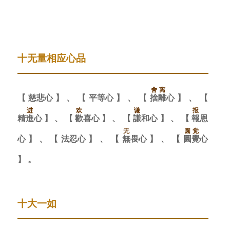
十无量相应心品
舍
离
【
慈
悲
心
】
、
【
平
等
心
】
、
【
捨
離
心
】
、
进
欢
谦
报
精
進
心
】
、
【
歡
喜
心
】
、
【
謙
和
心
】
、
【
報
恩
无
圆
觉
心
】
、
【
法
忍
心
】
、
【
無
畏
心
】
、
【
圓
覺
心
】
。
十大一如