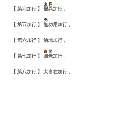
变
异
【
第
四
加
行
】
變
異
加
行
。
无
【
第
五
加
行
】
無
功
用
加
行
。
【
第
六
加
行
】
治
地
加
行
。
圆
觉
【
第
七
加
行
】
圓
覺
加
行
。
【
第
八
加
行
】
大
自
在
加
行
。