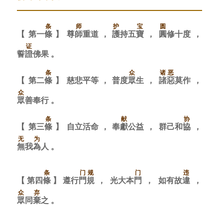
条
师
护
宝
圆
【
第
一
條
】
尊
師
重
道
，
護
持
五
寶
，
圓
修
十
度
，
证
誓
證
佛
果
。
条
众
诸
恶
【
第
二
條
】
慈
悲
平
等
，
普
度
眾
生
，
諸
惡
莫
作
，
众
眾
善
奉
行
。
条
献
协
【
第
三
條
】
自
立
活
命
，
奉
獻
公
益
，
群
己
和
協
，
无
为
無
我
為
人
。
条
门
规
门
违
【
第
四
條
】
遵
行
門
規
，
光
大
本
門
，
如
有
故
違
，
众
弃
眾
同
棄
之
。