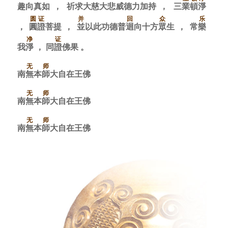
趣
向
真
如
，
祈
求
大
慈
大
悲
威
德
力
加
持
，
三
業
頓
淨
圆
证
并
回
众
乐
，
圓
證
菩
提
，
並
以
此
功
德
普
迴
向
十
方
眾
生
，
常
樂
净
证
我
淨
，
同
證
佛
果
。
无
师
南
無
本
師
大
自
在
王
佛
无
师
南
無
本
師
大
自
在
王
佛
无
师
南
無
本
師
大
自
在
王
佛