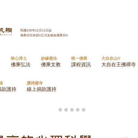
Jump to navigation
民國106年12月11日起
佛乘宗宗本部®正式名稱為佛乘宗®
唯心淨土
妙緣善法
唯一佛乘
大自在山®
師
佛乘弘法
佛乘文教
課程資訊
大自在王佛禪寺
福
護持建寺
捐款護持
線上捐款護持