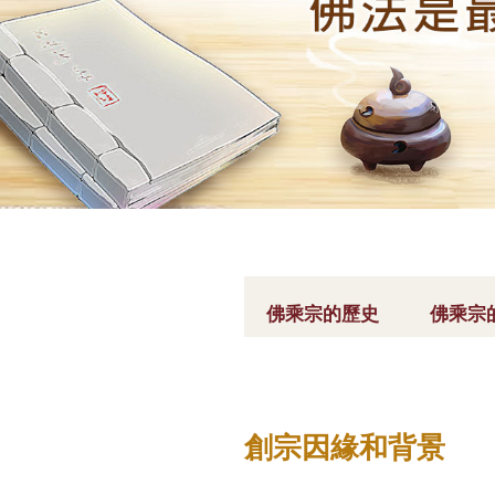
您
在
佛乘宗的歷史
佛乘宗
這
裡
創宗因緣和背景