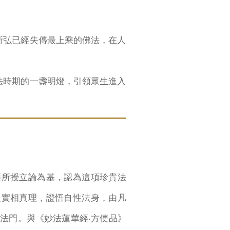
所弘已經失傳最上乘的佛法，在人
法時期的一盞明燈，引領眾生進入
所授立論為基，認為這項珍貴法
之實相真理，證悟自性法身，由凡
法門。與《妙法蓮華經‧方便品》