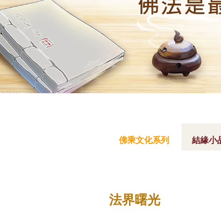
您
在
佛乘文化系列
結緣小
這
裡
法界曙光