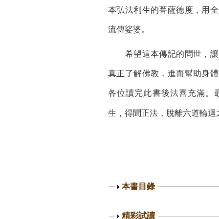
本弘法利生的菩薩德度，用全
流傳娑婆。
希望這本傳記的問世，讓
真正了解佛教，進而幫助身體
各位讀完此書後法喜充滿。
生，得聞正法，脫離六道輪迴
顯
本書目錄
示
顯
精彩試讀