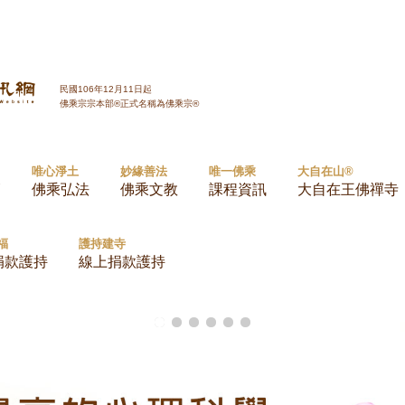
Jump to navigation
民國106年12月11日起
佛乘宗宗本部®正式名稱為佛乘宗®
唯心淨土
妙緣善法
唯一佛乘
大自在山®
師
佛乘弘法
佛乘文教
課程資訊
大自在王佛禪寺
福
護持建寺
捐款護持
線上捐款護持