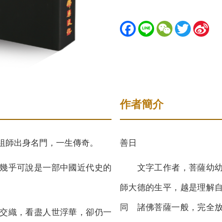
Fac
Line
We
Twit
Sin
ebo
Cha
ter
a
ok
t
We
bo
作者簡介
祖師出身名門，一生傳奇。
善日
幾乎可說是一部中國近代史的
文字工作者，菩薩幼
師大德的生平，越是理解
同 諸佛菩薩一般，完全
交織，看盡人世浮華，卻仍一