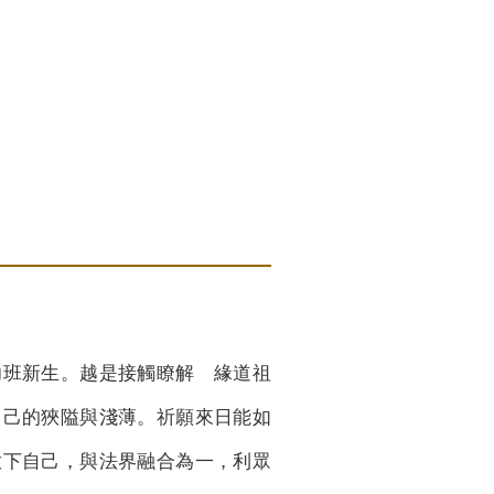
i
幼班新生。越是接觸瞭解 緣道祖
自己的狹隘與淺薄。祈願來日能如
放下自己，與法界融合為一，利眾