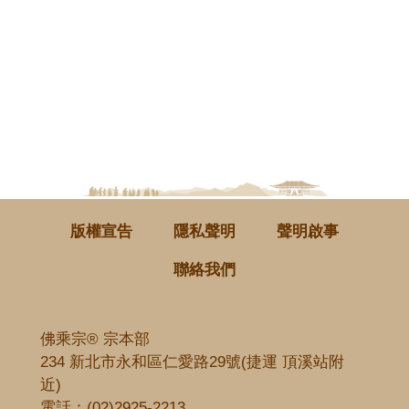
版權宣告
隱私聲明
聲明啟事
聯絡我們
佛乘宗® 宗本部
234 新北市永和區仁愛路29號(捷運 頂溪站附
近)
電話：
(02)2925-2213