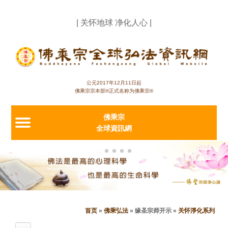
Jump to navigation
| 关怀地球 净化人心 |
公元2017年12月11日起
佛乘宗宗本部®正式名称为佛乘宗®
佛乘宗
全球資訊網
首页
»
佛乘弘法
»
缘圣宗师开示
»
关怀淨化系列
当