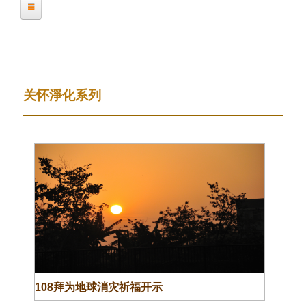
前
缘圣宗师开示
位
置
缘圣宗师影音开示系列
关怀淨化系列
关怀淨化系列
唯心净土系列
学员见证
弘法活动简介
企业人士超越禅修营
青少年夏令营
自在人生讲座
108拜为地球消灾祈福开示